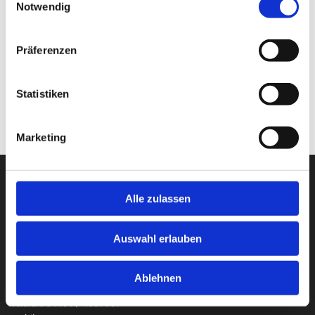
Notwendig
Stunden Ihr Wunsch-Nutzfahrzeug!
Rufen Sie uns an
04491 / 4007936
oder schicken Sie
uns eine E-Mail an die
info@guidokoeller.de
.
Präferenzen
Statistiken
Jetzt Kontakt aufnehmen
Marketing
Guido Köller Automobile
Alle zulassen
Barßeler Str. 27
26169 Friesoythe
Auswahl erlauben
Kontaktdaten
Ablehnen
Telefon:
04491 / 4007936
Telefax: 04491 / 4007937