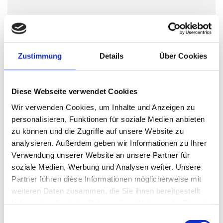
Zustimmung
Details
Über Cookies
Diese Webseite verwendet Cookies
Sie suchen ein Nutzfahrzeug?
Wir verwenden Cookies, um Inhalte und Anzeigen zu
In 48 Stunden haben wir es für Sie!
personalisieren, Funktionen für soziale Medien anbieten
zu können und die Zugriffe auf unsere Website zu
Dank unserem riesigen Händler-Netzwerk bieten wir
analysieren. Außerdem geben wir Informationen zu Ihrer
Ihnen ein großes Angebot an neuen und gebrauchten
Verwendung unserer Website an unsere Partner für
Nutzfahrzeugen. Wir - das Team von Guido Köller
soziale Medien, Werbung und Analysen weiter. Unsere
Automobile - sind Ihr kompetenter und zuverlässiger
Partner führen diese Informationen möglicherweise mit
Partner, wenn es um den schnellen und seriösen Verkauf
weiteren Daten zusammen, die Sie ihnen bereitgestellt
von Nutzfahrzeugen geht.
haben oder die sie im Rahmen Ihrer Nutzung der Dienste
gesammelt haben.
Einwilligungsauswahl
Wir finden gemeinsam mit Ihnen innerhalb von nur 48